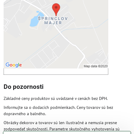
Prajete si načítať externý obsah?
Povoliť tentokrát
Povoliť a zapamätať - súhlas s druhom
cookie: Funkčné
Otvoriť obsah v novom okne
Do pozornosti
Základné ceny produktov sú uvádzané v cenách bez DPH.
Informujte sa o dodacích podmienkach. Ceny tovarov sú bez
dopravného a balného.
Obrázky dekorov a tovarov sú len ilustračné a nemusia presne
zodpovedať skutočnosti. Parametre skutočného vyhotovenia sú