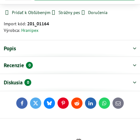
Pridať k Obľúbeným
Strážny pes
Doručenia
Import kód:
201_01164
Výrobca:
Hranipex
Popis
Recenzie
0
Diskusia
0
Facebook
Twitter
Bluesky
Pinterest
Reddit
LinkedIn
WhatsApp
E-
mail