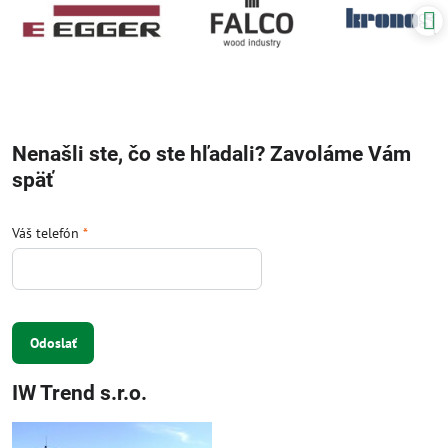
Nenašli ste, čo ste hľadali? Zavoláme Vám
späť
Váš telefón
*
Odoslať
IW Trend s.r.o.