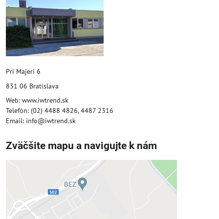
Pri Majeri 6
831 06 Bratislava
Web: www.iwtrend.sk
Telefón: (02) 4488 4826, 4487 2316
Email: info@iwtrend.sk
Zväčšite mapu a navigujte k nám
Externý obsah je blokovaný
Voľbami súkromia