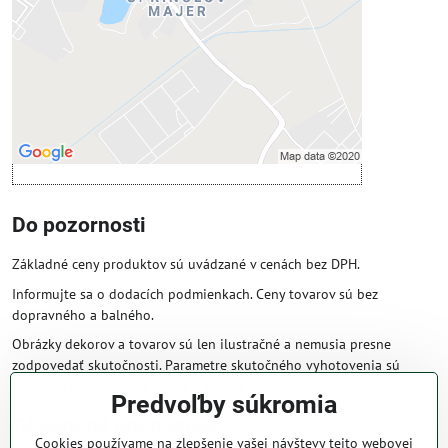
Povoliť tentokrát
Povoliť a zapamätať - súhlas s druhom
cookie: Funkčné
Otvoriť obsah v novom okne
Do pozornosti
Základné ceny produktov sú uvádzané v cenách bez DPH.
Informujte sa o dodacích podmienkach. Ceny tovarov sú bez
dopravného a balného.
Obrázky dekorov a tovarov sú len ilustračné a nemusia presne
zodpovedať skutočnosti. Parametre skutočného vyhotovenia sú
väčšinou obsiahnuté v názve a popise produktu.
Predvoľby súkromia
Obchodné podmienky
Cookies používame na zlepšenie vašej návštevy tejto webovej