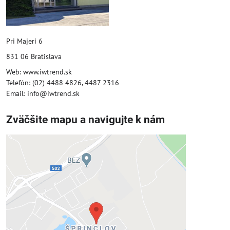
Pri Majeri 6
831 06 Bratislava
Web: www.iwtrend.sk
Telefón: (02) 4488 4826, 4487 2316
Email: info@iwtrend.sk
Zväčšite mapu a navigujte k nám
Externý obsah je blokovaný
Voľbami súkromia
Prajete si načítať externý obsah?