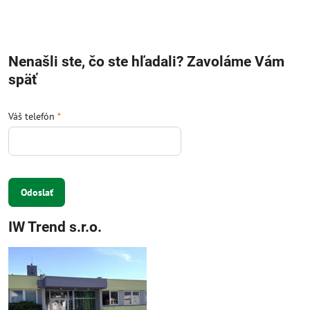
Nenašli ste, čo ste hľadali? Zavoláme Vám
späť
Váš telefón
*
Odoslať
IW Trend s.r.o.