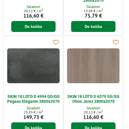
2800x2070
Skladom
Skladom
2
2
20,12 €
/ m
13,08 €
/ m
116,60 €
75,79 €
Do košíka
Do košíka
SKIN 18 LDTD D 4994 GD/GD
SKIN 18 LDTD D 6579 SG/SG
Pegaso Elegante 2800x2070
Olmo Jerez 2800x2070
Skladom
Skladom
2
2
25,83 €
/ m
20,12 €
/ m
149,73 €
116,60 €
Do košíka
Do košíka