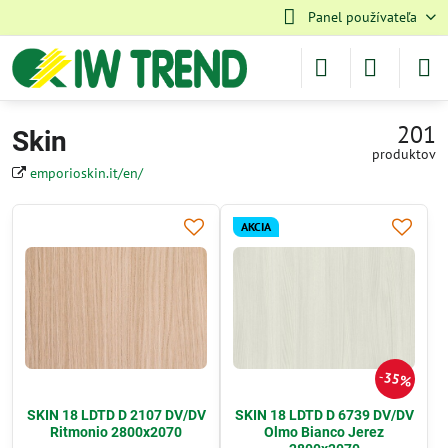
Panel používateľa
201
Skin
produktov
emporioskin.it/en/
AKCIA
35%
SKIN 18 LDTD D 2107 DV/DV
SKIN 18 LDTD D 6739 DV/DV
Ritmonio 2800x2070
Olmo Bianco Jerez