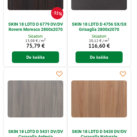
35%
SKIN 18 LDTD D 6779 DV/DV
SKIN 18 LDTD D 4756 SX/SX
Rovere Moresco 2800x2070
Grisaglia 2800x2070
Skladom
Skladom
2
2
13,08 €
/ m
20,12 €
/ m
75,79 €
116,60 €
Do košíka
Do košíka
SKIN 18 LDTD D 5431 DV/DV
SKIN 18 LDTD D 5430 DV/DV
Caracalla Ardesia
Caracalla Naturale