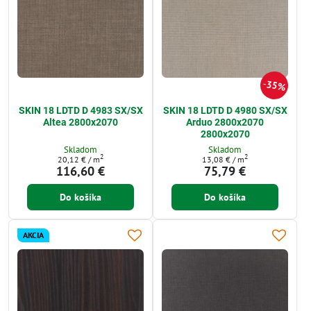
35%
SKIN 18 LDTD D 4983 SX/SX
SKIN 18 LDTD D 4980 SX/SX
Altea 2800x2070
Arduo 2800x2070
2800x2070
Skladom
Skladom
2
2
20,12 €
/ m
13,08 €
/ m
116,60 €
75,79 €
Do košíka
Do košíka
AKCIA