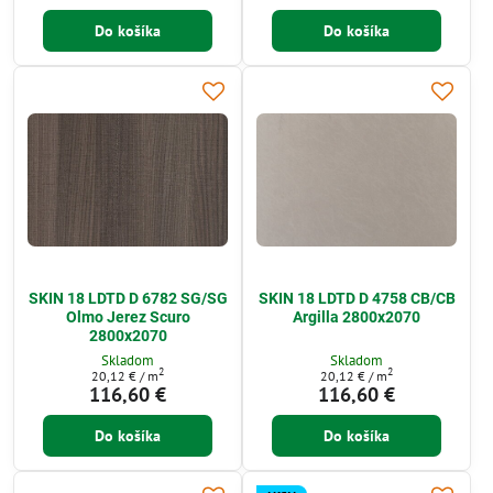
Do košíka
Do košíka
SKIN 18 LDTD D 6782 SG/SG
SKIN 18 LDTD D 4758 CB/CB
Olmo Jerez Scuro
Argilla 2800x2070
2800x2070
Skladom
Skladom
2
2
20,12 €
/ m
20,12 €
/ m
116,60 €
116,60 €
Do košíka
Do košíka