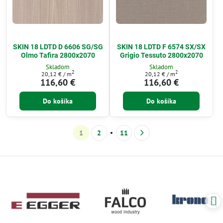
SKIN 18 LDTD D 6606 SG/SG
SKIN 18 LDTD F 6574 SX/SX
Olmo Tafira 2800x2070
Grigio Tessuto 2800x2070
Skladom
Skladom
2
2
20,12 €
/ m
20,12 €
/ m
116,60 €
116,60 €
Do košíka
Do košíka
1
2
11