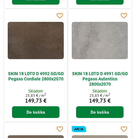
SKIN 18 LDTD D 4992 GD/GD
SKIN 18 LDTD D 4991 GD/GD
Pegaso Cordiale 2800x2070
Pegaso Autentico
2800x2070
Skladom
Skladom
2
2
25,83 €
/ m
25,83 €
/ m
149,73 €
149,73 €
Do košíka
Do košíka
AKCIA