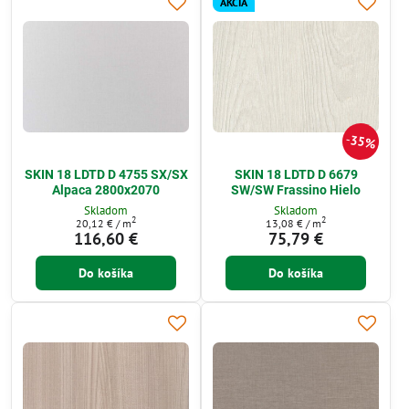
AKCIA
35%
SKIN 18 LDTD D 4755 SX/SX
SKIN 18 LDTD D 6679
Alpaca 2800x2070
SW/SW Frassino Hielo
Skladom
Skladom
2
2
20,12 €
/ m
13,08 €
/ m
116,60 €
75,79 €
Do košíka
Do košíka