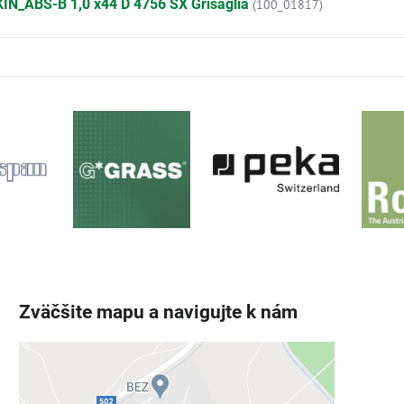
IN_ABS-B 1,0 x44 D 4756 SX Grisaglia
(100_01817)
Zväčšite mapu a navigujte k nám