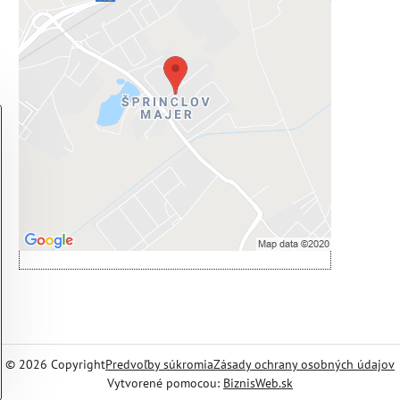
Externý obsah je blokovaný
Voľbami súkromia
Prajete si načítať externý obsah?
Povoliť tentokrát
Povoliť a zapamätať - súhlas s druhom
cookie: Funkčné
Otvoriť obsah v novom okne
©
2026
Copyright
Predvoľby súkromia
Zásady ochrany osobných údajov
Vytvorené pomocou:
BiznisWeb.sk