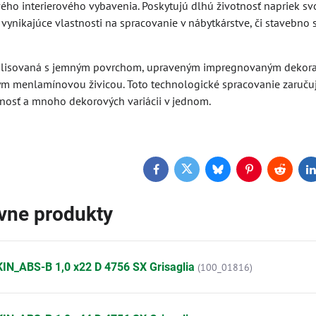
ého interierového vybavenia. Poskytujú dlhú životnosť napriek svo
vynikajúce vlastnosti na spracovanie v nábytkárstve, či stavebno s
e lisovaná s jemným povrchom, upraveným impregnovaným dekor
ym menlamínovou živicou. Toto technologické spracovanie zaruču
nosť a mnoho dekorových variácii v jednom.
Facebook
Twitter
Bluesky
Pinterest
Reddit
L
ívne produkty
IN_ABS-B 1,0 x22 D 4756 SX Grisaglia
(100_01816)