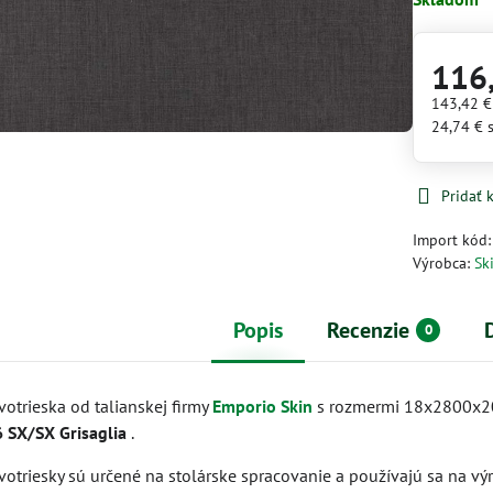
116
143,42 
24,74 €
Pridať
Import kód
Výrobca:
Sk
Popis
Recenzie
0
otrieska od talianskej firmy
Emporio Skin
s rozmermi 18x2800x
 SX/SX Grisaglia
.
otriesky sú určené na stolárske spracovanie a používajú sa na v