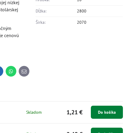
jej nízkej
tolárskej
Dĺžka:
2800
Šírka:
2070
ačným
je cenovú
inkedIn
WhatsApp
E-
mail
1,21 €
Skladom
Do košíka