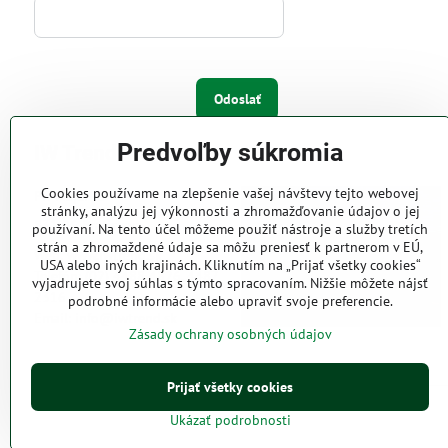
Odoslať
Predvoľby súkromia
IW Trend s.r.o.
Cookies používame na zlepšenie vašej návštevy tejto webovej
Pri Majeri 6
stránky, analýzu jej výkonnosti a zhromažďovanie údajov o jej
831 06 Bratislava
používaní. Na tento účel môžeme použiť nástroje a služby tretích
strán a zhromaždené údaje sa môžu preniesť k partnerom v EÚ,
Web: www.iwtrend.sk
USA alebo iných krajinách. Kliknutím na „Prijať všetky cookies“
Telefón: (02) 4488 4826, 4487
vyjadrujete svoj súhlas s týmto spracovaním. Nižšie môžete nájsť
2316
podrobné informácie alebo upraviť svoje preferencie.
Email: info@iwtrend.sk
Zásady ochrany osobných údajov
Prijať všetky cookies
Ukázať podrobnosti