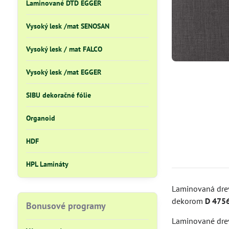
Laminované DTD EGGER
Vysoký lesk /mat SENOSAN
Vysoký lesk / mat FALCO
Vysoký lesk /mat EGGER
SIBU dekoračné fólie
Organoid
HDF
HPL Lamináty
Laminovaná drev
dekorom
D 4756
Bonusové programy
Laminované drev