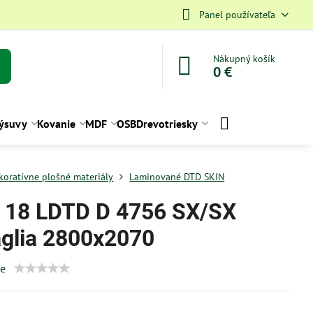
Panel používateľa
Nákupný košík
0 €
ýsuvy
Kovanie
MDF
OSB
Drevotriesky
koratívne plošné materiály
Laminované DTD SKIN
 18 LDTD D 4756 SX/SX
aglia 2800x2070
ie