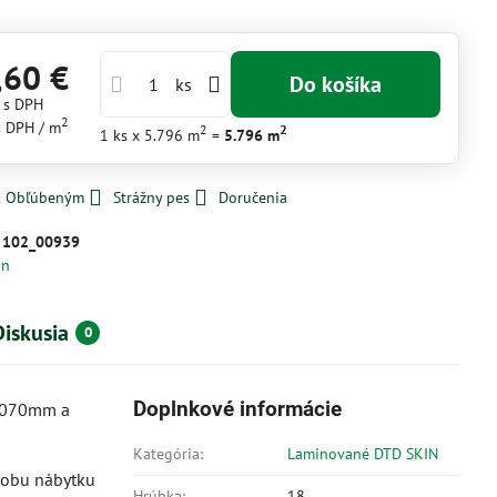
,60 €
Do košíka
ks
€
s DPH
2
s DPH
/ m
2
2
1
ks
x 5.796 m
=
5.796
m
 k Obľúbeným
Strážny pes
Doručenia
:
102_00939
in
Diskusia
0
Doplnkové informácie
2070mm a
Kategória:
Laminované DTD SKIN
ýrobu nábytku
Hrúbka:
18