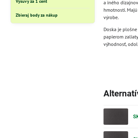
Výsuvy za 1 cent
a iného dizajnov
hmotnosti. Majú 
Zbieraj body za nákup
výrobe.
Doska je plošn
papierom zaliat
výhodnosť, odol
Alternat
SK