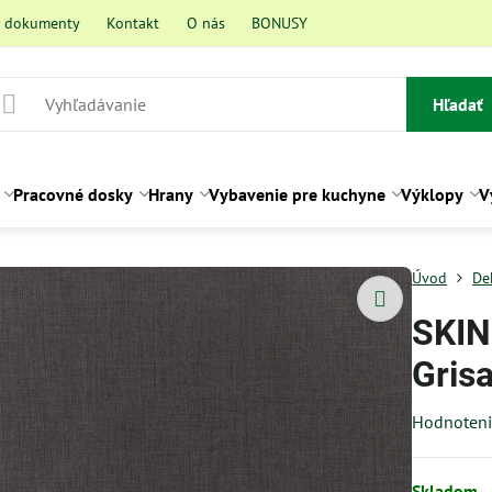
a dokumenty
Kontakt
O nás
BONUSY
Hľadať
Pracovné dosky
Hrany
Vybavenie pre kuchyne
Výklopy
V
Úvod
De
SKIN
Gris
Hodnoten
Skladom