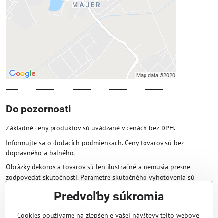
Povoliť tentokrát
Povoliť a zapamätať - súhlas s druhom
cookie: Funkčné
Otvoriť obsah v novom okne
Do pozornosti
Základné ceny produktov sú uvádzané v cenách bez DPH.
Informujte sa o dodacích podmienkach. Ceny tovarov sú bez
dopravného a balného.
Obrázky dekorov a tovarov sú len ilustračné a nemusia presne
zodpovedať skutočnosti. Parametre skutočného vyhotovenia sú
väčšinou obsiahnuté v názve a popise produktu.
Predvoľby súkromia
Obchodné podmienky
Cookies používame na zlepšenie vašej návštevy tejto webovej