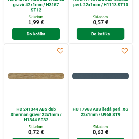
gravír 42x1mm / H3157
perl. 22x1mm / H1113 ST10
ST12
Skladom
Skladom
1,99 €
0,57 €
Do košíka
Do košíka
HD 241344 ABS dub
HU 17968 ABS šedá perl. XG
Sherman gravír 22x1mm /
22x1mm / U968 ST9
H1344 ST32
Skladom
Skladom
0,72 €
0,62 €