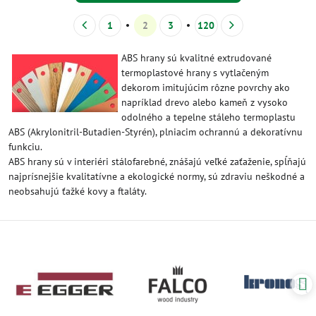
1
2
3
120
ABS hrany sú kvalitné extrudované
termoplastové hrany s vytlačeným
dekorom imitujúcim rôzne povrchy ako
napríklad drevo alebo kameň z vysoko
odolného a tepelne stáleho termoplastu
ABS (Akrylonitril-Butadien-Styrén), plniacim ochrannú a dekoratívnu
funkciu.
ABS hrany sú v interiéri stálofarebné, znášajú veľké zaťaženie, spĺňajú
najprísnejšie kvalitatívne a ekologické normy, sú zdraviu neškodné a
neobsahujú ťažké kovy a ftaláty.