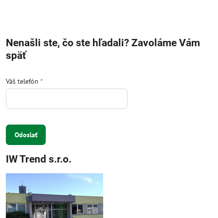
Nenašli ste, čo ste hľadali? Zavoláme Vám
späť
Váš telefón
*
Odoslať
IW Trend s.r.o.