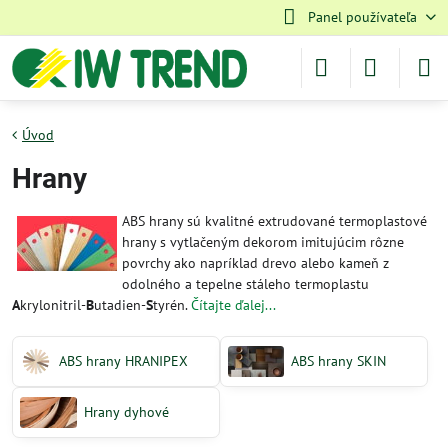
Panel používateľa
Úvod
Hrany
ABS hrany sú kvalitné extrudované termoplastové
hrany s vytlačeným dekorom imitujúcim rôzne
povrchy ako napríklad drevo alebo kameň z
odolného a tepelne stáleho termoplastu
A
krylonitril-
B
utadien-
S
tyrén.
Čítajte ďalej...
ABS hrany HRANIPEX
ABS hrany SKIN
Hrany dyhové