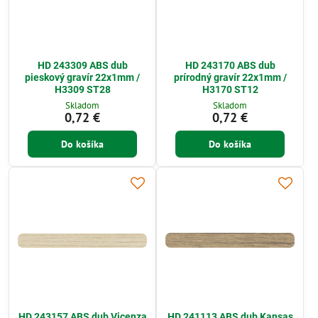
HD 243309 ABS dub
HD 243170 ABS dub
pieskový gravír 22x1mm /
prírodný gravír 22x1mm /
H3309 ST28
H3170 ST12
Skladom
Skladom
0,72 €
0,72 €
Do košíka
Do košíka
HD 243157 ABS dub Vicenza
HD 241113 ABS dub Kansas