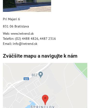
Pri Majeri 6
831 06 Bratislava
Web: www.iwtrend.sk
Telefón: (02) 4488 4826, 4487 2316
Email: info@iwtrend.sk
Zväčšite mapu a navigujte k nám
Externý obsah je blokovaný
Voľbami súkromia
Prajete si načítať externý obsah?