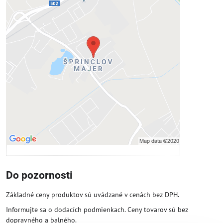
Externý obsah je blokovaný
Voľbami súkromia
Prajete si načítať externý obsah?
Povoliť tentokrát
Povoliť a zapamätať - súhlas s druhom
cookie: Funkčné
Otvoriť obsah v novom okne
Do pozornosti
Základné ceny produktov sú uvádzané v cenách bez DPH.
Informujte sa o dodacích podmienkach. Ceny tovarov sú bez
dopravného a balného.