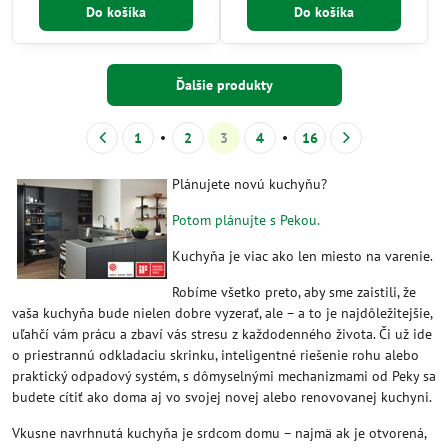
Do košíka
Do košíka
Ďalšie produkty
1
2
3
4
16
Plánujete novú kuchyňu?
Potom plánujte s Pekou.
Kuchyňa je viac ako len miesto na varenie.
Robíme všetko preto, aby sme zaistili, že
vaša kuchyňa bude nielen dobre vyzerať, ale – a to je najdôležitejšie,
uľahčí vám prácu a zbaví vás stresu z každodenného života. Či už ide
o priestrannú odkladaciu skrinku, inteligentné riešenie rohu alebo
praktický odpadový systém, s dômyselnými mechanizmami od Peky sa
budete cítiť ako doma aj vo svojej novej alebo renovovanej kuchyni.
Vkusne navrhnutá kuchyňa je srdcom domu – najmä ak je otvorená,