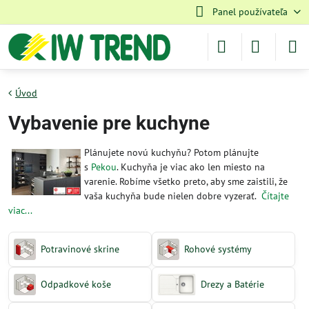
Panel používateľa
Úvod
Vybavenie pre kuchyne
Plánujete novú kuchyňu? Potom plánujte
s
Pekou
. Kuchyňa je viac ako len miesto na
varenie. Robíme všetko preto, aby sme zaistili, že
vaša kuchyňa bude nielen dobre vyzerať.
Čítajte
viac...
Potravinové skrine
Rohové systémy
Odpadkové koše
Drezy a Batérie