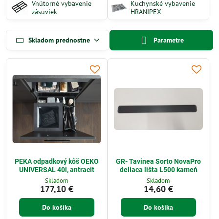
Vnútorné vybavenie
Kuchynské vybavenie
zásuviek
HRANIPEX
Skladom prednostne
Parametre
PEKA odpadkový kôš OEKO
GR- Tavinea Sorto NovaPro
UNIVERSAL 40l, antracit
deliaca lišta L500 kameň
Skladom
Skladom
177,10 €
14,60 €
Do košíka
Do košíka