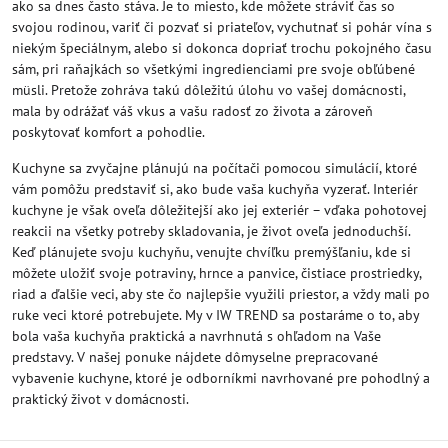
ako sa dnes často stáva. Je to miesto, kde môžete stráviť čas so
svojou rodinou, variť či pozvať si priateľov, vychutnať si pohár vína s
niekým špeciálnym, alebo si dokonca dopriať trochu pokojného času
sám, pri raňajkách so všetkými ingredienciami pre svoje obľúbené
müsli. Pretože zohráva takú dôležitú úlohu vo vašej domácnosti,
mala by odrážať váš vkus a vašu radosť zo života a zároveň
poskytovať komfort a pohodlie.
Kuchyne sa zvyčajne plánujú na počítači pomocou simulácií, ktoré
vám pomôžu predstaviť si, ako bude vaša kuchyňa vyzerať. Interiér
kuchyne je však oveľa dôležitejší ako jej exteriér – vďaka pohotovej
reakcii na všetky potreby skladovania, je život oveľa jednoduchší.
Keď plánujete svoju kuchyňu, venujte chvíľku premýšľaniu, kde si
môžete uložiť svoje potraviny, hrnce a panvice, čistiace prostriedky,
riad a ďalšie veci, aby ste čo najlepšie využili priestor, a vždy mali po
ruke veci ktoré potrebujete. My v IW TREND sa postaráme o to, aby
bola vaša kuchyňa praktická a navrhnutá s ohľadom na Vaše
predstavy. V našej ponuke nájdete dômyselne prepracované
vybavenie kuchyne, ktoré je odborníkmi navrhované pre pohodlný a
praktický život v domácnosti.