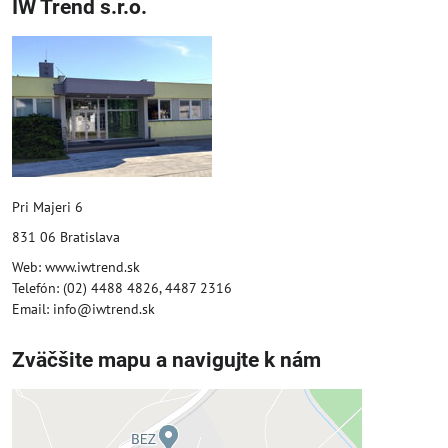
IW Trend s.r.o.
Pri Majeri 6
831 06 Bratislava
Web: www.iwtrend.sk
Telefón: (02) 4488 4826, 4487 2316
Email: info@iwtrend.sk
Zväčšite mapu a navigujte k nám