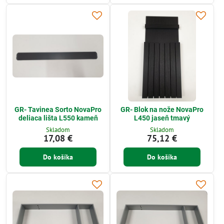
GR- Tavinea Sorto NovaPro
GR- Blok na nože NovaPro
deliaca lišta L550 kameň
L450 jaseň tmavý
Skladom
Skladom
17,08 €
75,12 €
Do košíka
Do košíka