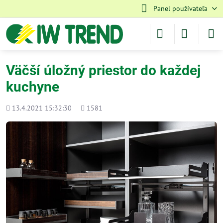
Panel používateľa
Väčší úložný priestor do každej
kuchyne
Pridané
Počet
13.4.2021 15:32:30
1581
zobrazení