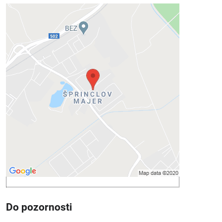
Externý obsah je blokovaný
Voľbami súkromia
Prajete si načítať externý obsah?
Povoliť tentokrát
Povoliť a zapamätať - súhlas s druhom
cookie: Funkčné
Otvoriť obsah v novom okne
Do pozornosti