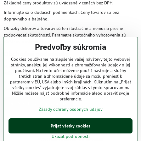
Základné ceny produktov sú uvádzané v cenách bez DPH.
Informujte sa o dodacích podmienkach. Ceny tovarov sú bez
dopravného a balného.
Obrázky dekorov a tovarov sú len ilustračné a nemusia presne
zodpovedať skutočnosti. Parametre skutočného vyhotovenia sú
väčšinou obsiahnuté v názve a popise produktu.
Predvoľby súkromia
Obchodné podmienky
Cookies používame na zlepšenie vašej návštevy tejto webovej
stránky, analýzu jej výkonnosti a zhromažďovanie údajov o jej
Naše obchodné podmienky zaručujú bezproblémové spracovanie
používaní. Na tento účel môžeme použiť nástroje a služby
Vašej zakázky online.
tretích strán a zhromaždené údaje sa môžu preniesť k
partnerom v EÚ, USA alebo iných krajinách. Kliknutím na „Prijať
V prípade, že máte s nami už dojednané obchodné podmienky, ceny a
všetky cookies“ vyjadrujete svoj súhlas s týmto spracovaním.
zľavy z minulosti, platia tie, ktoré sú pre Vás výhodnejšie.
Nižšie môžete nájsť podrobné informácie alebo upraviť svoje
preferencie.
Prečítať obchodné podmienky
Zásady ochrany osobných údajov
Prijať všetky cookies
©
2026
Copyright
Predvoľby súkromia
Zásady ochrany osobných údajov
Ukázať podrobnosti
Vytvorené pomocou:
BiznisWeb.sk