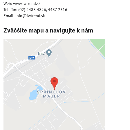
Web: www.iwtrend.sk
Telefón: (02) 4488 4826, 4487 2316
Email: info@iwtrend.sk
Zväčšite mapu a navigujte k nám
Externý obsah je blokovaný
Voľbami súkromia
Prajete si načítať externý obsah?
Povoliť tentokrát
Povoliť a zapamätať - súhlas s druhom
cookie: Funkčné
Otvoriť obsah v novom okne