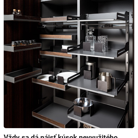
Vždy sa dá nájsť kúsok nevyužitého