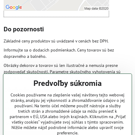
Do pozornosti
Základné ceny produktov sú uvádzané v cenách bez DPH.
Informujte sa o dodacích podmienkach. Ceny tovarov sú bez
dopravného a balného.
Obrázky dekorov a tovarov sú len ilustračné a nemusia presne
zodpovedať skutočnosti. Parametre skutočného vyhotovenia sú
väčšinou obsiahnuté v názve a popise produktu.
Predvoľby súkromia
Obchodné podmienky
Cookies používame na zlepšenie vašej návštevy tejto webovej
stránky, analýzu jej výkonnosti a zhromažďovanie údajov o jej
Naše obchodné podmienky zaručujú bezproblémové spracovanie
používaní. Na tento účel môžeme použiť nástroje a služby
Vašej zakázky online.
tretích strán a zhromaždené údaje sa môžu preniesť k
partnerom v EÚ, USA alebo iných krajinách. Kliknutím na „Prijať
V prípade, že máte s nami už dojednané obchodné podmienky, ceny a
všetky cookies“ vyjadrujete svoj súhlas s týmto spracovaním.
zľavy z minulosti, platia tie, ktoré sú pre Vás výhodnejšie.
Nižšie môžete nájsť podrobné informácie alebo upraviť svoje
preferencie.