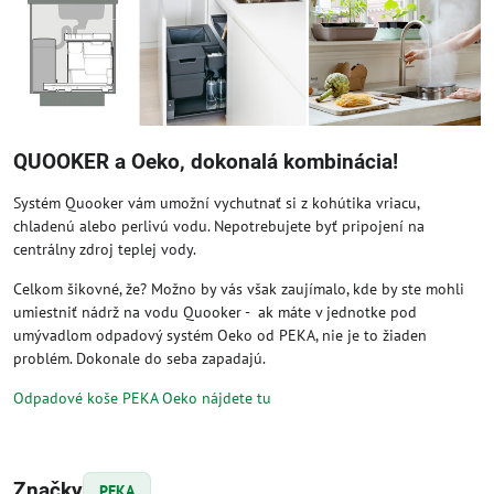
QUOOKER a Oeko, dokonalá kombinácia!
Systém Quooker vám umožní vychutnať si z kohútika vriacu,
chladenú alebo perlivú vodu. Nepotrebujete byť pripojení na
centrálny zdroj teplej vody.
Celkom šikovné, že? Možno by vás však zaujímalo, kde by ste mohli
umiestniť nádrž na vodu Quooker - ak máte v jednotke pod
umývadlom odpadový systém Oeko od PEKA, nie je to žiaden
problém. Dokonale do seba zapadajú.
Odpadové koše PEKA Oeko nájdete tu
Značky
PEKA