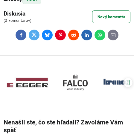
Diskusia
Nový komentár
(0 komentárov)
Facebook
Twitter
Bluesky
Pinterest
Reddit
LinkedIn
WhatsApp
E-
mail
Nenašli ste, čo ste hľadali? Zavoláme Vám
späť