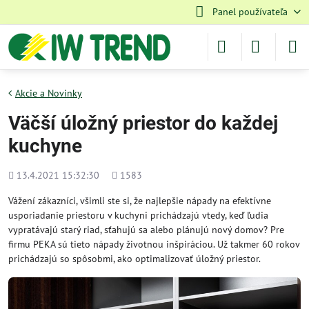
Panel používateľa
Akcie a Novinky
Väčší úložný priestor do každej
kuchyne
Pridané
Počet
13.4.2021 15:32:30
1583
zobrazení
Vážení zákazníci, všimli ste si, že najlepšie nápady na efektívne
usporiadanie priestoru v kuchyni prichádzajú vtedy, keď ľudia
vypratávajú starý riad, sťahujú sa alebo plánujú nový domov? Pre
firmu PEKA sú tieto nápady životnou inšpiráciou. Už takmer 60 rokov
prichádzajú so spôsobmi, ako optimalizovať úložný priestor.