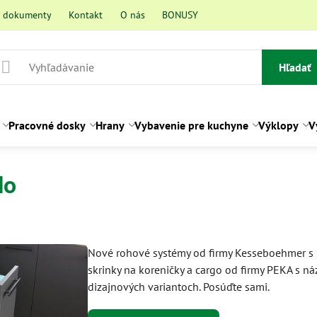
a dokumenty
Kontakt
O nás
BONUSY
Hľadať
Pracovné dosky
Hrany
Vybavenie pre kuchyne
Výklopy
V
lo
ní
Nové rohové systémy od firmy Kesseboehmer 
skrinky na koreničky a cargo od firmy PEKA s n
dizajnových variantoch. Posúďte sami.