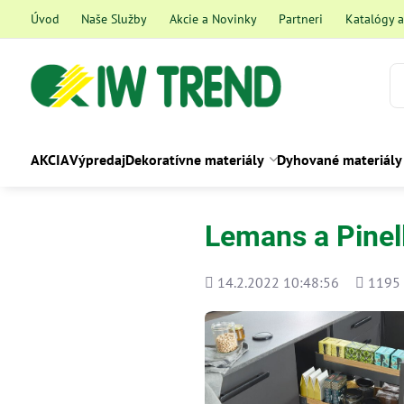
Úvod
Naše Služby
Akcie a Novinky
Partneri
Katalógy 
AKCIA
Výpredaj
Dekoratívne materiály
Dyhované materiály
Lemans a Pinel
Pridané
Počet
14.2.2022 10:48:56
1195
zobraze