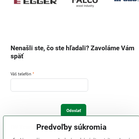
Nenašli ste, čo ste hľadali? Zavoláme Vám
späť
Váš telefón
*
Odoslať
Predvoľby súkromia
IW Trend s.r.o.