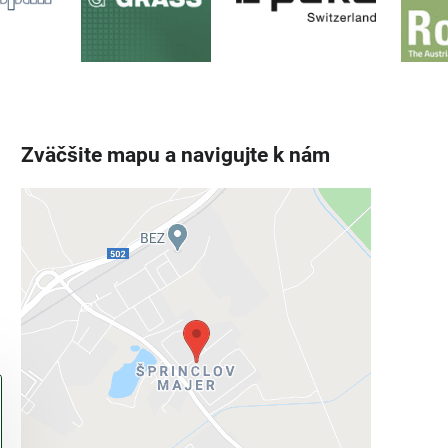
Zväčšite mapu a navigujte k nám
Externý obsah je blokovaný
Voľbami súkromia
Prajete si načítať externý obsah?
Povoliť tentokrát
Povoliť a zapamätať - súhlas s druhom
cookie: Funkčné