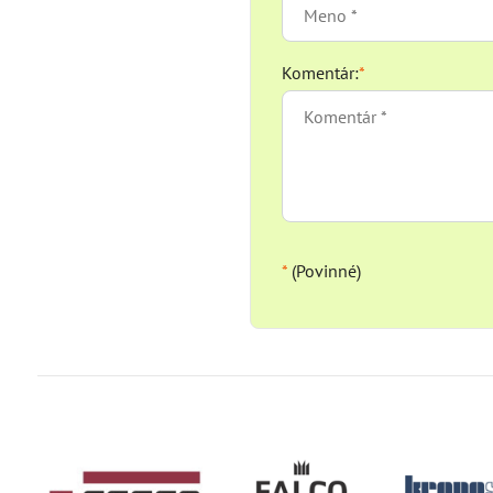
Komentár:
*
*
(Povinné)