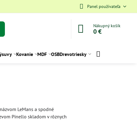
Panel používateľa
Nákupný košík
0 €
ýsuvy
Kovanie
MDF
OSB
Drevotriesky
s názvom LeMans a spodné
ázvom Pinello skladom v rôznych