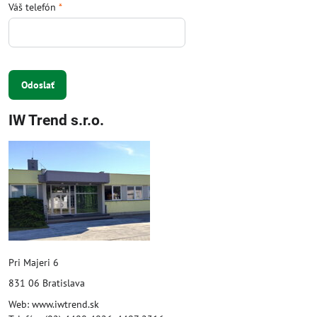
Váš telefón
*
Odoslať
IW Trend s.r.o.
Pri Majeri 6
831 06 Bratislava
Web: www.iwtrend.sk