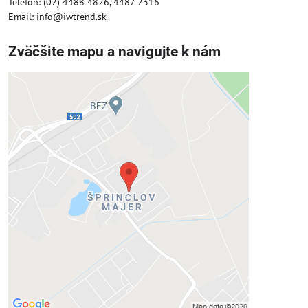
Telefón: (02) 4488 4826, 4487 2316
Email: info@iwtrend.sk
Zväčšite mapu a navigujte k nám
Externý obsah je blokovaný
Voľbami súkromia
Prajete si načítať externý obsah?
Povoliť tentokrát
Povoliť a zapamätať - súhlas s druhom
cookie: Funkčné
Otvoriť obsah v novom okne