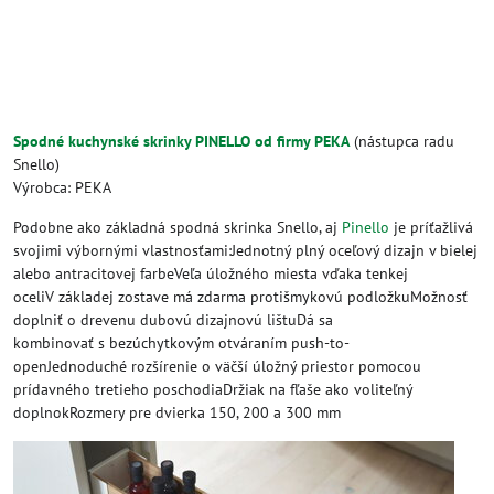
Spodné kuchynské skrinky PINELLO od firmy PEKA
(nástupca radu
Snello)
Výrobca: PEKA
Podobne ako základná spodná skrinka Snello, aj
Pinello
je príťažlivá
svojimi výbornými vlastnosťami:Jednotný plný oceľový dizajn v bielej
alebo antracitovej farbeVeľa úložného miesta vďaka tenkej
oceliV základej zostave má zdarma protišmykovú podložkuMožnosť
doplniť o drevenu dubovú dizajnovú lištuDá sa
kombinovať s bezúchytkovým otváraním push-to-
openJednoduché rozšírenie o väčší úložný priestor pomocou
prídavného tretieho poschodiaDržiak na fľaše ako voliteľný
doplnokRozmery pre dvierka 150, 200 a 300 mm