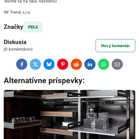
Tešíme sa na Vašu návštevu!
IW Trend, s.r.o.
Značky
PEKA
Diskusia
Nový komentár
(0 komentárov)
Facebook
Twitter
Bluesky
Pinterest
Reddit
LinkedIn
WhatsApp
E-
mail
Alternatívne príspevky: