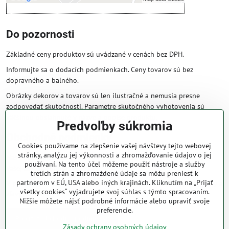
Do pozornosti
Základné ceny produktov sú uvádzané v cenách bez DPH.
Informujte sa o dodacích podmienkach. Ceny tovarov sú bez
dopravného a balného.
Obrázky dekorov a tovarov sú len ilustračné a nemusia presne
zodpovedať skutočnosti. Parametre skutočného vyhotovenia sú
väčšinou obsiahnuté v názve a popise produktu.
Predvoľby súkromia
Obchodné podmienky
Cookies používame na zlepšenie vašej návštevy tejto webovej
stránky, analýzu jej výkonnosti a zhromažďovanie údajov o jej
Naše obchodné podmienky zaručujú bezproblémové spracovanie
používaní. Na tento účel môžeme použiť nástroje a služby
Vašej zakázky online.
tretích strán a zhromaždené údaje sa môžu preniesť k
partnerom v EÚ, USA alebo iných krajinách. Kliknutím na „Prijať
V prípade, že máte s nami už dojednané obchodné podmienky, ceny a
všetky cookies“ vyjadrujete svoj súhlas s týmto spracovaním.
zľavy z minulosti, platia tie, ktoré sú pre Vás výhodnejšie.
Nižšie môžete nájsť podrobné informácie alebo upraviť svoje
preferencie.
Prečítať obchodné podmienky
Zásady ochrany osobných údajov