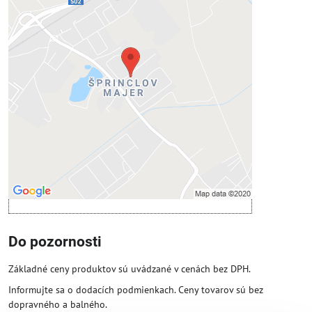
Externý obsah je blokovaný
Voľbami súkromia
Prajete si načítať externý obsah?
Povoliť tentokrát
Povoliť a zapamätať - súhlas s druhom
cookie: Funkčné
Otvoriť obsah v novom okne
Do pozornosti
Základné ceny produktov sú uvádzané v cenách bez DPH.
Informujte sa o dodacích podmienkach. Ceny tovarov sú bez
dopravného a balného.