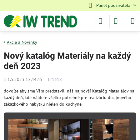
Panel používateľa
Akcie a Novinky
Nový katalóg Materiály na každý
deň 2023
Pridané
Počet
1.5.2023 12:44:45
1318
zobrazení
dovoľte aby sme Vám predstavili náš najnovší Katalóg Materiálov na
každý deň, kde nájdete všetko potrebné pre realizáciu dizajnového
zákazkového nábytku nielen do kuchyne.