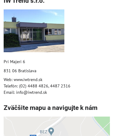
IW Trend s.r.o.
Pri Majeri 6
831 06 Bratislava
Web: www.iwtrend.sk
Telefón: (02) 4488 4826, 4487 2316
Email: info@iwtrend.sk
Zväčšite mapu a navigujte k nám