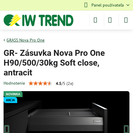
Panel používateľa
GRASS Nova Pro One
GR- Zásuvka Nova Pro One
H90/500/30kg Soft close,
antracit
Hodnotenie
4.5
/
5
(
2
x)
NOVINKA
AKCIA