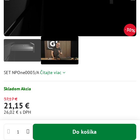
30%
SET NPOne0003/A
Čítajte viac
Skladom Akcia
37,17 €
21,15 €
26,02 €
s DPH
Do košíka