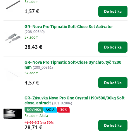
Skladom
1,57 €
Do košíka
GR- Nova Pro Tipmatic Soft-Close Set Activator
(208_00360)
Skladom
28,43 €
Do košíka
GR- Nova Pro Tipmatic Soft-Close Synchro, tyč 1200
mm
(208_00361)
Skladom
4,57 €
Do košíka
GR- Zásuvka Nova Pro One Crystal H90/500/30kg Soft
close, antracit
(201_02886)
NOVINKA
AKCIA
-30%
Skladom Akcia
41,02 €
Zľava 30%
Do košíka
28,71 €