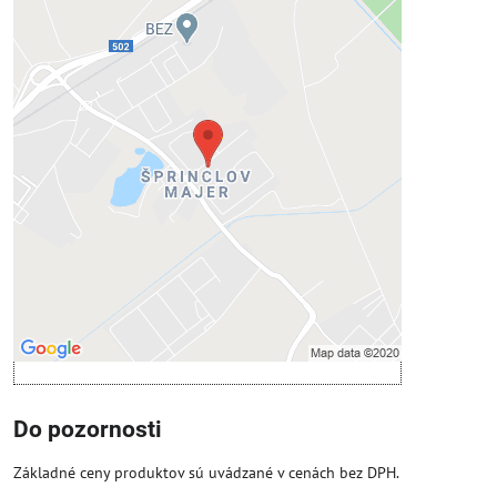
Externý obsah je blokovaný
Voľbami súkromia
Prajete si načítať externý obsah?
Povoliť tentokrát
Povoliť a zapamätať - súhlas s druhom
cookie: Funkčné
Otvoriť obsah v novom okne
Do pozornosti
Základné ceny produktov sú uvádzané v cenách bez DPH.