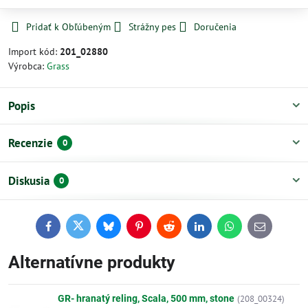
Pridať k Obľúbeným
Strážny pes
Doručenia
Import kód:
201_02880
Výrobca:
Grass
Popis
Recenzie
0
Diskusia
0
Facebook
Twitter
Bluesky
Pinterest
Reddit
LinkedIn
WhatsApp
E-
mail
Alternatívne produkty
GR- hranatý reling, Scala, 500 mm, stone
(208_00324)