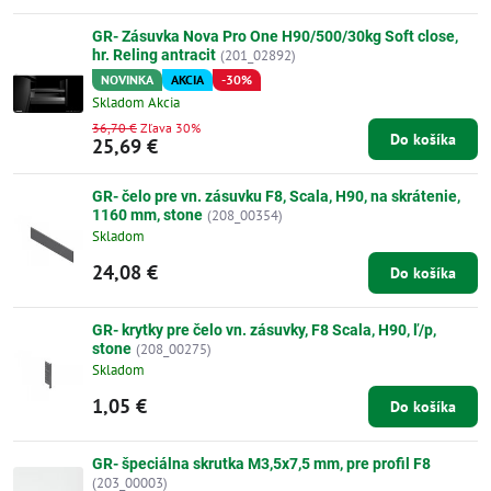
GR- Zásuvka Nova Pro One H90/500/30kg Soft close,
hr. Reling antracit
(201_02892)
NOVINKA
AKCIA
-30%
Skladom Akcia
36,70 €
Zľava 30%
Do košíka
25,69 €
GR- čelo pre vn. zásuvku F8, Scala, H90, na skrátenie,
1160 mm, stone
(208_00354)
Skladom
24,08 €
Do košíka
GR- krytky pre čelo vn. zásuvky, F8 Scala, H90, ľ/p,
stone
(208_00275)
Skladom
1,05 €
Do košíka
GR- špeciálna skrutka M3,5x7,5 mm, pre profil F8
(203_00003)