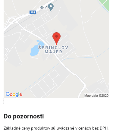
Externý obsah je blokovaný
Voľbami súkromia
Prajete si načítať externý obsah?
Povoliť tentokrát
Povoliť a zapamätať - súhlas s druhom
cookie: Funkčné
Otvoriť obsah v novom okne
Do pozornosti
Základné ceny produktov sú uvádzané v cenách bez DPH.