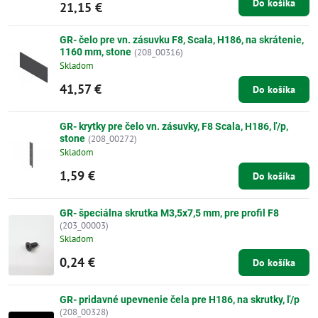
Do košíka
21,15 €
GR- čelo pre vn. zásuvku F8, Scala, H186, na skrátenie,
1160 mm, stone
(208_00316)
Skladom
41,57 €
Do košíka
GR- krytky pre čelo vn. zásuvky, F8 Scala, H186, ľ/p,
stone
(208_00272)
Skladom
1,59 €
Do košíka
GR- špeciálna skrutka M3,5x7,5 mm, pre profil F8
(203_00003)
Skladom
0,24 €
Do košíka
GR- pridavné upevnenie čela pre H186, na skrutky, ľ/p
(208_00328)