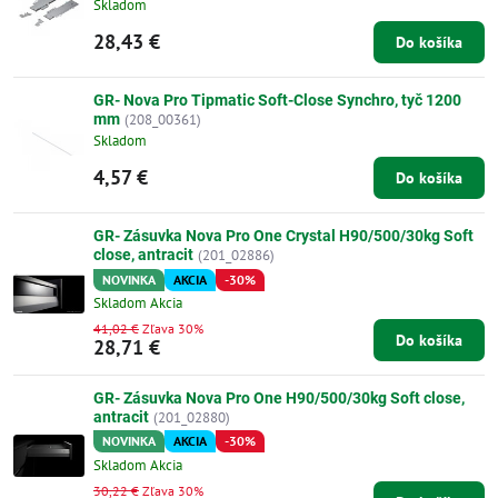
Skladom
28,43 €
Do košíka
GR- Nova Pro Tipmatic Soft-Close Synchro, tyč 1200
mm
(208_00361)
Skladom
4,57 €
Do košíka
GR- Zásuvka Nova Pro One Crystal H90/500/30kg Soft
close, antracit
(201_02886)
NOVINKA
AKCIA
-30%
Skladom Akcia
41,02 €
Zľava 30%
Do košíka
28,71 €
GR- Zásuvka Nova Pro One H90/500/30kg Soft close,
antracit
(201_02880)
NOVINKA
AKCIA
-30%
Skladom Akcia
30,22 €
Zľava 30%