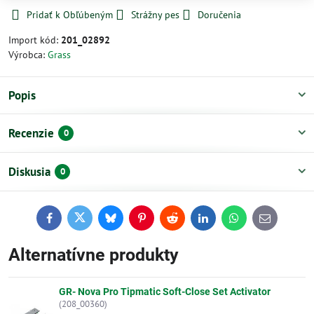
Pridať k Obľúbeným
Strážny pes
Doručenia
Import kód:
201_02892
Výrobca:
Grass
Popis
Recenzie
0
Diskusia
0
Facebook
Twitter
Bluesky
Pinterest
Reddit
LinkedIn
WhatsApp
E-
mail
Alternatívne produkty
GR- Nova Pro Tipmatic Soft-Close Set Activator
(208_00360)