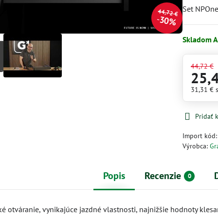
Set NPOn
44,72 €
30%
Skladom A
44,72 €
25,
31,31 €
Pridať
Import kód
Výrobca:
Gr
Popis
Recenzie
0
 otváranie, vynikajúce jazdné vlastnosti, najnižšie hodnoty klesa