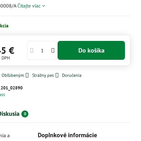
e0008/A
Čítajte viac
kcia
45 €
Do košíka
s DPH
 k Obľúbeným
Strážny pes
Doručenia
:
201_02890
ass
Diskusia
0
Doplnkové informácie
nia a