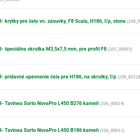
- krytky pre čelo vn. zásuvky, F8 Scala, H186, ľ/p, stone
(208_
- špeciálna skrutka M3,5x7,5 mm, pre profil F8
(203_00003)
- pridavné upevnenie čela pre H186, na skrutky, ľ/p
(208_00328
R- Tavinea Sorto NovaPro L450 B276 kameň
(206_00014)
R- Tavinea Sorto NovaPro L450 B186 kameň
(206_00011)