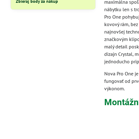
Zbieraj body za nákup
maximálna spoľa
nábytku len s t
Pro One pohybuj
kovový rám, bez
najnovšej techn
značkovým klipo
malý detail posky
dizajn Crystal,
jednoducho pripn
Nova Pro One je
fungovať od prv
výkonom.
Montážny