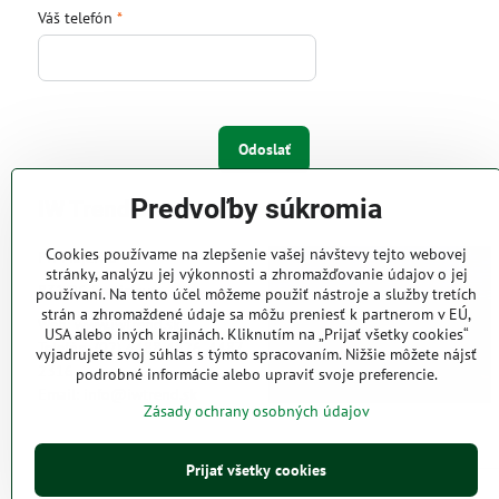
Váš telefón
*
Odoslať
Predvoľby súkromia
IW Trend s.r.o.
Cookies používame na zlepšenie vašej návštevy tejto webovej
Pri Majeri 6
stránky, analýzu jej výkonnosti a zhromažďovanie údajov o jej
831 06 Bratislava
používaní. Na tento účel môžeme použiť nástroje a služby tretích
strán a zhromaždené údaje sa môžu preniesť k partnerom v EÚ,
Web: www.iwtrend.sk
USA alebo iných krajinách. Kliknutím na „Prijať všetky cookies“
Telefón: (02) 4488 4826, 4487
vyjadrujete svoj súhlas s týmto spracovaním. Nižšie môžete nájsť
2316
podrobné informácie alebo upraviť svoje preferencie.
Email: info@iwtrend.sk
Zásady ochrany osobných údajov
Prijať všetky cookies