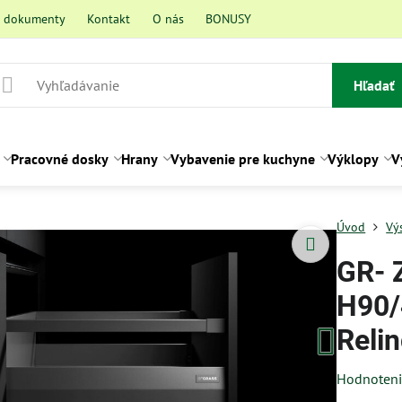
a dokumenty
Kontakt
O nás
BONUSY
Hľadať
Pracovné dosky
Hrany
Vybavenie pre kuchyne
Výklopy
V
Úvod
Vý
GR- 
H90/
Relin
Hodnoten