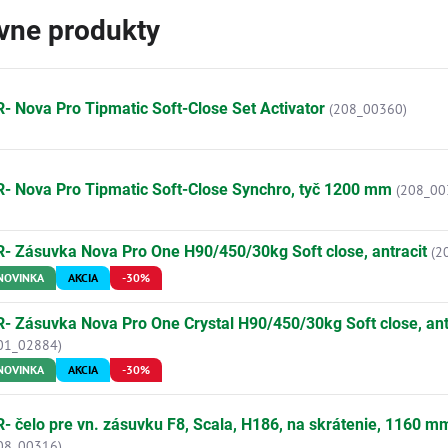
ívne produkty
- Nova Pro Tipmatic Soft-Close Set Activator
(208_00360)
- Nova Pro Tipmatic Soft-Close Synchro, tyč 1200 mm
(208_00
- Zásuvka Nova Pro One H90/450/30kg Soft close, antracit
(2
NOVINKA
AKCIA
-30%
- Zásuvka Nova Pro One Crystal H90/450/30kg Soft close, ant
01_02884)
NOVINKA
AKCIA
-30%
- čelo pre vn. zásuvku F8, Scala, H186, na skrátenie, 1160 m
08_00316)