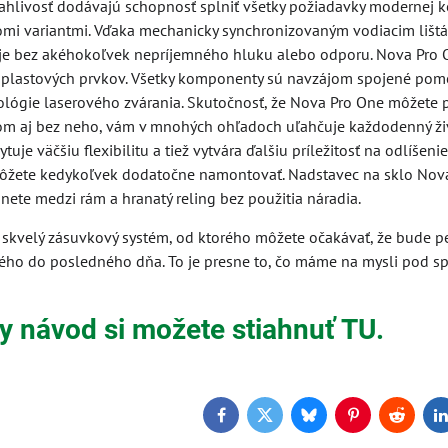
hlivosť dodávajú schopnosť splniť všetky požiadavky modernej k
romi variantmi. Vďaka mechanicky synchronizovaným vodiacim liš
e bez akéhokoľvek nepríjemného hluku alebo odporu. Nova Pro 
 plastových prvkov. Všetky komponenty sú navzájom spojené po
ológie laserového zvárania. Skutočnosť, že Nova Pro One môžete 
m aj bez neho, vám v mnohých ohľadoch uľahčuje každodenný živ
tuje väčšiu flexibilitu a tiež vytvára ďalšiu príležitosť na odlíšen
 môžete kedykoľvek dodatočne namontovať. Nadstavec na sklo Nov
ete medzi rám a hranatý reling bez použitia náradia.
 skvelý zásuvkový systém, od ktorého môžete očakávať, že bude p
ého do posledného dňa. To je presne to, čo máme na mysli pod s
 návod si možete stiahnuť TU.
Facebook
Twitter
Bluesky
Pinterest
Reddit
L