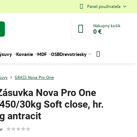
Panel používateľa
Nákupný košík
0 €
ýsuvy
Kovanie
MDF
OSB
Drevotriesky
suvy
GRASS Nova Pro One
Zásuvka Nova Pro One
450/30kg Soft close, hr.
g antracit
ie