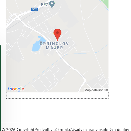
Externý obsah je blokovaný
Voľbami súkromia
Prajete si načítať externý obsah?
Povoliť tentokrát
Povoliť a zapamätať - súhlas s druhom
cookie: Funkčné
Otvoriť obsah v novom okne
©
2026
Copyright
Predvoľby súkromia
Zásady ochrany osobných údajov