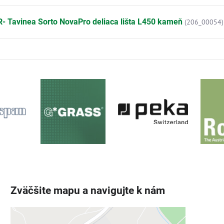
- Tavinea Sorto NovaPro deliaca lišta L450 kameň
(206_00054)
Zväčšite mapu a navigujte k nám