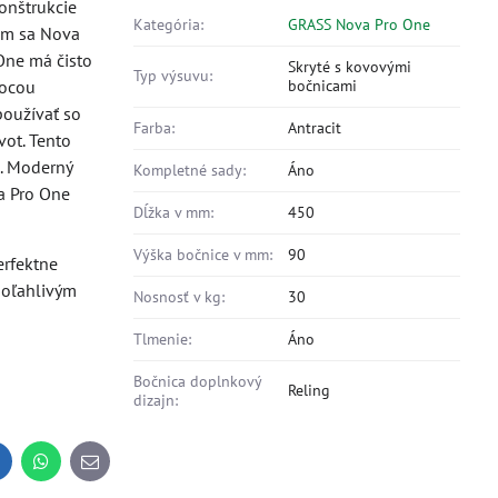
onštrukcie
Kategória:
GRASS Nova Pro One
tám sa Nova
One má čisto
Skryté s kovovými
Typ výsuvu:
mocou
bočnicami
používať so
Farba:
Antracit
ot. Tento
ie. Moderný
Kompletné sady:
Áno
a Pro One
Dĺžka v mm:
450
Výška bočnice v mm:
90
erfektne
poľahlivým
Nosnosť v kg:
30
Tlmenie:
Áno
Bočnica doplnkový
Reling
dizajn:
inkedIn
WhatsApp
E-
mail