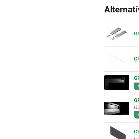
Alternat
GR
GR
GR
GR
(2
GR
(2