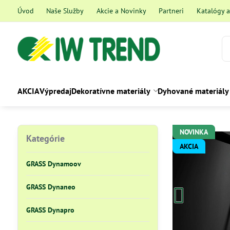
Úvod
Naše Služby
Akcie a Novinky
Partneri
Katalógy 
AKCIA
Výpredaj
Dekoratívne materiály
Dyhované materiály
NOVINKA
Kategórie
AKCIA
GRASS Dynamoov
GRASS Dynaneo
GRASS Dynapro