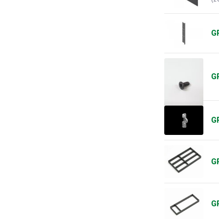
GR
GR
GR
G
G