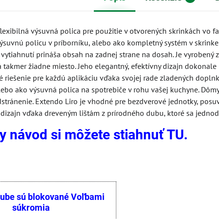
flexibilná výsuvná polica pre použitie v otvorených skrinkách vo f
suvnú policu v príborníku, alebo ako kompletný systém v skrinke.
Po vytiahnutí prináša obsah na zadnej strane na dosah. Je vyrobe
 takmer žiadne miesto. Jeho elegantný, efektívny dizajn dokonale l
é riešenie pre každú aplikáciu vďaka svojej rade zladených doplnko
alebo ako výsuvná polica na spotrebiče v rohu vašej kuchyne. Dômy
dstránenie. Extendo Liro je vhodné pre bezdverové jednotky, pos
dizajn vďaka dreveným lištám z prírodného dubu, ktoré sa jedno
 návod si môžete stiahnuť TU.
tube sú blokované Voľbami
súkromia