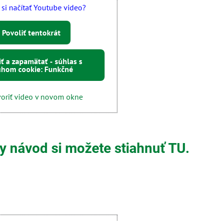
 si načítať Youtube video?
Povoliť tentokrát
iť a zapamätať - súhlas s
uhom cookie: Funkčné
oriť video v novom okne
 návod si možete stiahnuť TU.