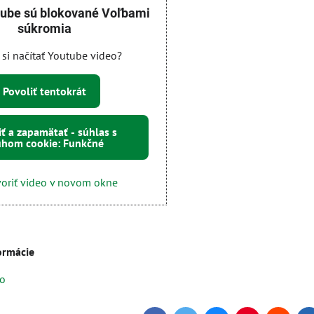
tube sú blokované Voľbami
súkromia
 si načítať Youtube video?
Povoliť tentokrát
iť a zapamätať - súhlas s
uhom cookie: Funkčné
oriť video v novom okne
formácie
eo