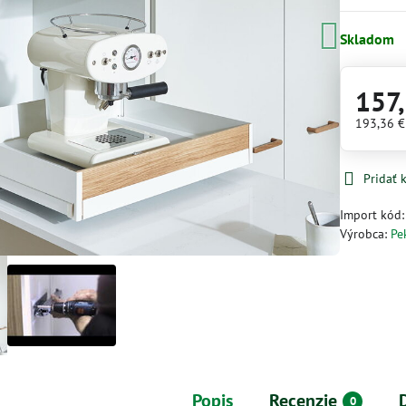
Skladom
157
193,36 
Pridať
Import kód
Výrobca:
Pe
Popis
Recenzie
0