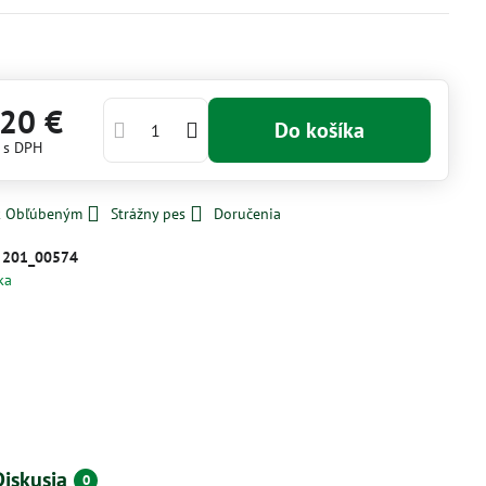
,20 €
Do košíka
€
s DPH
 k Obľúbeným
Strážny pes
Doručenia
:
201_00574
ka
Diskusia
0