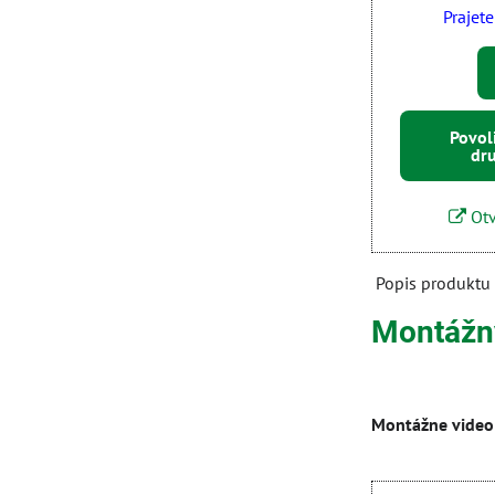
Prajete
Povol
dr
Otv
Popis produktu
Montážny
Montážne video