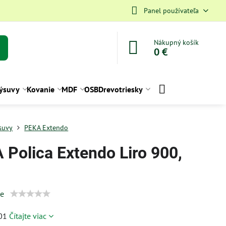
Panel používateľa
Nákupný košík
0 €
ýsuvy
Kovanie
MDF
OSB
Drevotriesky
suvy
PEKA Extendo
 Polica Extendo Liro 900,
ie
.01
Čítajte viac