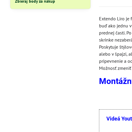
Zbieraj body za nákup
Extendo Liro je 
buď ako jednu vý
prednej časti. 
skrinke nezaberá
Poskytuje štýlov
alebo v špajzi, 
pripevnenie a o
Možnosť zmeniť 
Montážny
Videá You