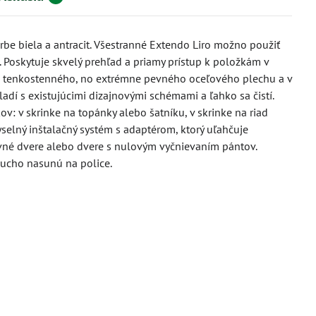
arbe biela a antracit. Všestranné Extendo Liro možno použiť
 Poskytuje skvelý prehľad a priamy prístup k položkám v
ný z tenkostenného, no extrémne pevného oceľového plechu a v
adí s existujúcimi dizajnovými schémami a ľahko sa čistí.
v: v skrinke na topánky alebo šatníku, v skrinke na riad
selný inštalačný systém s adaptérom, ktorý uľahčuje
uvné dvere alebo dvere s nulovým vyčnievaním pántov.
ducho nasunú na police.