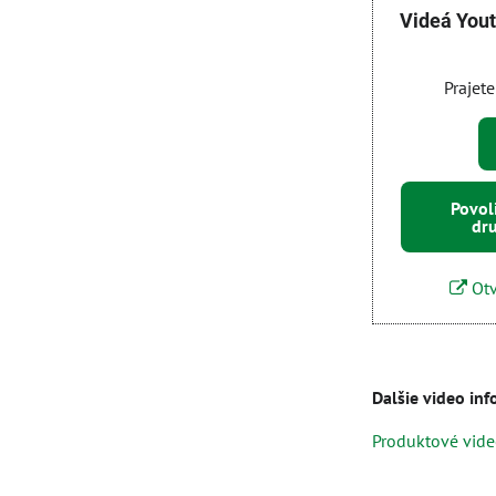
Videá You
Prajete
Povol
dr
Otv
Dalšie video in
Produktové vid