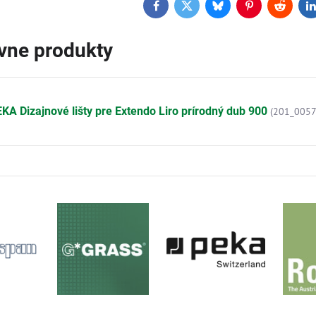
Facebook
Twitter
Bluesky
Pinterest
Reddit
L
ívne produkty
KA Dizajnové lišty pre Extendo Liro prírodný dub 900
(201_0057