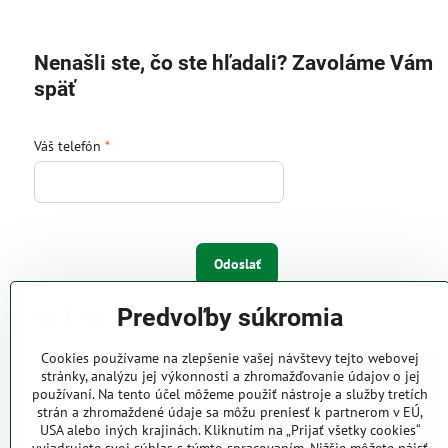
Nenašli ste, čo ste hľadali? Zavoláme Vám
späť
Váš telefón
*
Odoslať
Predvoľby súkromia
IW Trend s.r.o.
Cookies používame na zlepšenie vašej návštevy tejto webovej
Pri Majeri 6
stránky, analýzu jej výkonnosti a zhromažďovanie údajov o jej
831 06 Bratislava
používaní. Na tento účel môžeme použiť nástroje a služby tretích
strán a zhromaždené údaje sa môžu preniesť k partnerom v EÚ,
Web: www.iwtrend.sk
USA alebo iných krajinách. Kliknutím na „Prijať všetky cookies“
Telefón: (02) 4488 4826, 4487