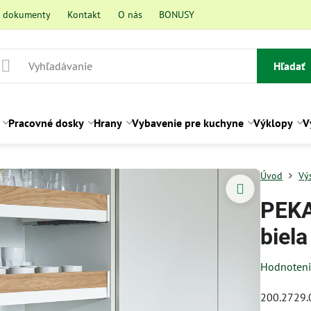
a dokumenty
Kontakt
O nás
BONUSY
Hľadať
Pracovné dosky
Hrany
Vybavenie pre kuchyne
Výklopy
V
Úvod
Vý
PEKA
biela
Hodnoten
200.2729