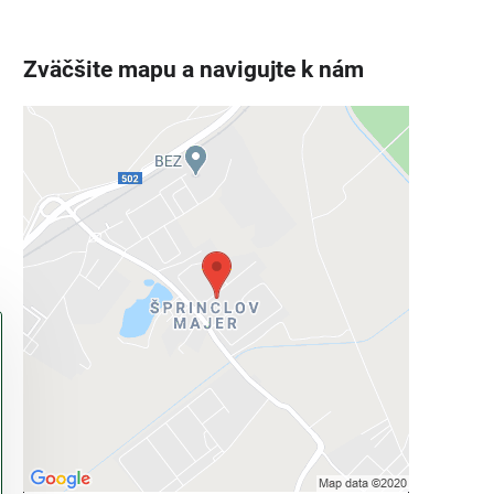
Zväčšite mapu a navigujte k nám
Externý obsah je blokovaný
Voľbami súkromia
Prajete si načítať externý obsah?
Povoliť tentokrát
Povoliť a zapamätať - súhlas s druhom
cookie: Funkčné
Otvoriť obsah v novom okne