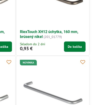
mm,
RiexTouch XH12 úchytka, 160 mm,
brúsený nikel
(201_01779)
Skladom do 2 dni
košíka
Do košíka
0,93 €
NOVINKA