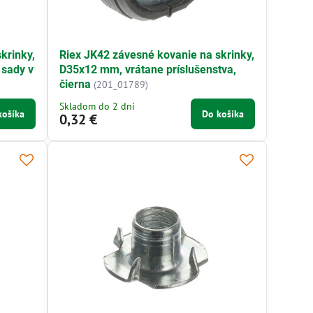
krinky,
Riex JK42 závesné kovanie na skrinky,
 sady v
D35x12 mm, vrátane príslušenstva,
čierna
(201_01789)
Skladom do 2 dni
košíka
Do košíka
0,32 €