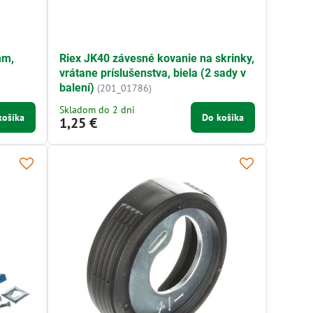
mm,
Riex JK40 závesné kovanie na skrinky,
vrátane príslušenstva, biela (2 sady v
balení)
(201_01786)
Skladom do 2 dni
košíka
Do košíka
1,25 €