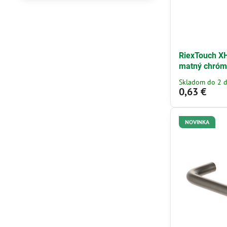
RiexTouch X
matný chró
Skladom do 2 d
0,63 €
NOVINKA