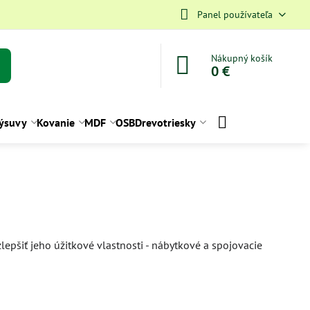
Panel používateľa
Nákupný košík
0 €
ýsuvy
Kovanie
MDF
OSB
Drevotriesky
lepšiť jeho úžitkové vlastnosti - nábytkové a spojovacie