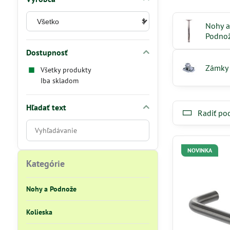
Nohy a
Podno
Dostupnosť
Zámky
Všetky produkty
Iba skladom
Hľadať text
Radiť po
Prehľadať
výsledky
filtra
NOVINKA
fulltextom
Kategórie
Nohy a Podnože
Kolieska