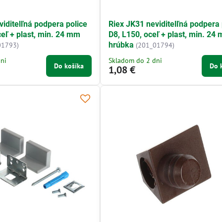
viditelľná podpera police
Riex JK31 neviditelľná podpera 
ceľ + plast, min. 24 mm
D8, L150, oceľ + plast, min. 24
hrúbka
01793)
(201_01794)
ni
Skladom do 2 dni
Do košíka
Do 
1,08 €