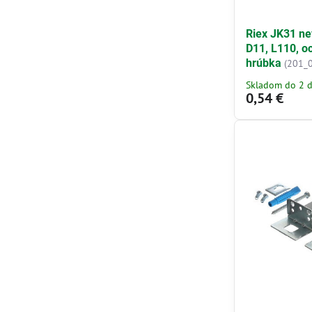
Riex JK31 ne
D11, L110, o
hrúbka
(201_
Skladom do 2 d
0,54 €