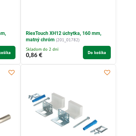
mm,
RiexTouch XH12 úchytka, 160 mm,
matný chróm
(201_01782)
Skladom do 2 dni
košíka
Do košíka
0,86 €