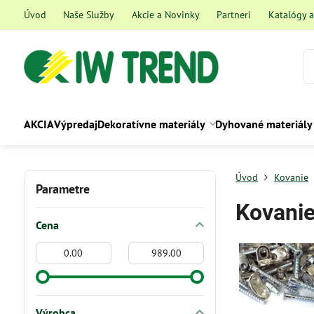
Úvod
Naše Služby
Akcie a Novinky
Partneri
Katalógy 
AKCIA
Výpredaj
Dekoratívne materiály
Dyhované materiály
Úvod
Kovanie
Parametre
Kovani
Cena
Od:
Do:
Výrobca