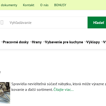
a dokumenty
Kontakt
O nás
BONUSY
Hľadať
Pracovné dosky
Hrany
Vybavenie pre kuchyne
Výklopy
V
e
Spravidla neviditeľná súčasť nábytku, ktorá môže výrazne z
kovanie a ďalší sortiment.
Čítajte viac...