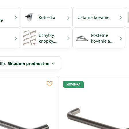
Kolieska
Ostatné kovanie
že
Úchytky,
Postelné
knopky,
kovanie a
profily a
výklopy
vešiaky
HRANIPEX
dľa:
Skladom prednostne
NOVINKA