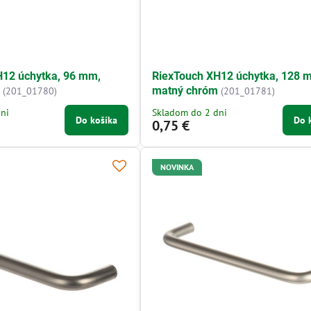
H12 úchytka, 96 mm,
RiexTouch XH12 úchytka, 128 
m
matný chróm
(201_01780)
(201_01781)
ni
Skladom do 2 dni
Do košíka
Do 
0,75 €
NOVINKA