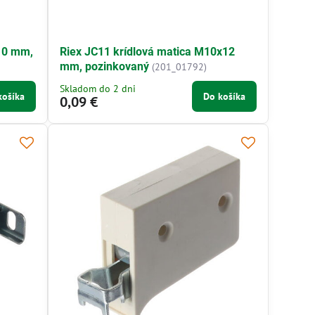
10 mm,
Riex JC11 krídlová matica M10x12
mm, pozinkovaný
(201_01792)
Skladom do 2 dni
košíka
Do košíka
0,09 €