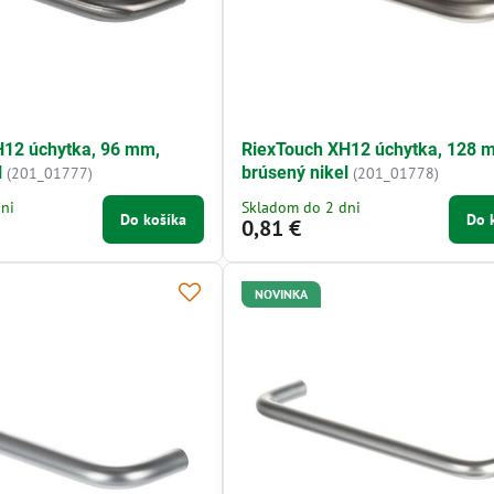
H12 úchytka, 96 mm,
RiexTouch XH12 úchytka, 128 
l
brúsený nikel
(201_01777)
(201_01778)
ni
Skladom do 2 dni
Do košíka
Do 
0,81 €
NOVINKA