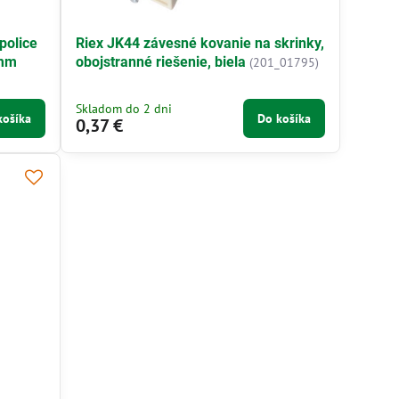
police
Riex JK44 závesné kovanie na skrinky,
 mm
obojstranné riešenie, biela
(201_01795)
Skladom do 2 dni
košíka
Do košíka
0,37 €