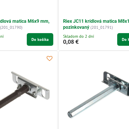
ídlová matica M6x9 mm,
Riex JC11 krídlová matica M8x
pozinkovaný
(201_01790)
(201_01791)
ni
Skladom do 2 dni
Do košíka
Do 
0,08 €