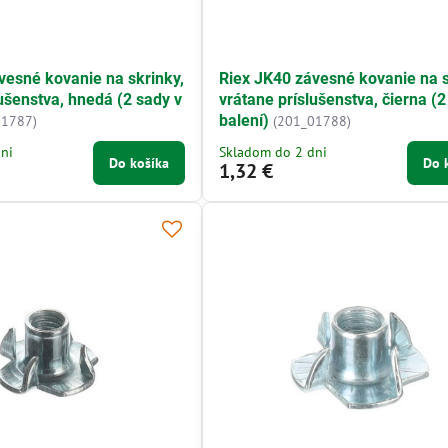
vesné kovanie na skrinky,
Riex JK40 závesné kovanie na s
ušenstva, hnedá (2 sady v
vrátane príslušenstva, čierna (2
balení)
01787)
(201_01788)
ni
Skladom do 2 dni
Do košíka
Do 
1,32 €