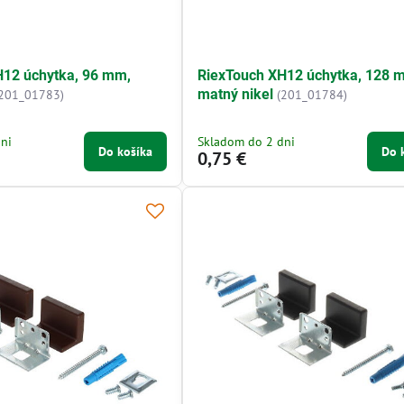
H12 úchytka, 96 mm,
RiexTouch XH12 úchytka, 128 
matný nikel
(201_01783)
(201_01784)
ni
Skladom do 2 dni
Do košíka
Do 
0,75 €