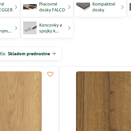
né
Pracovné
Kompaktné
 EGGER
dosky FALCO
dosky
Koncovky a
vným
spojky k
m
pracovným
doskám
Egger
dľa:
Skladom prednostne