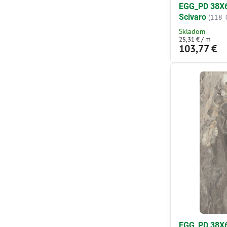
EGG_PD 38X6
Scivaro
(118_
Skladom
25,31 €
/ m
103,77 €
EGG_PD 38X