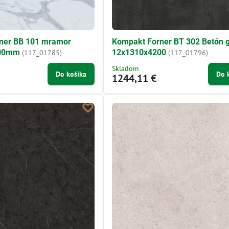
ner BB 101 mramor
Kompakt Forner BT 302 Betón g
200mm
12x1310x4200
(117_01785)
(117_01796)
Skladom
Do košíka
Do 
1244,11 €