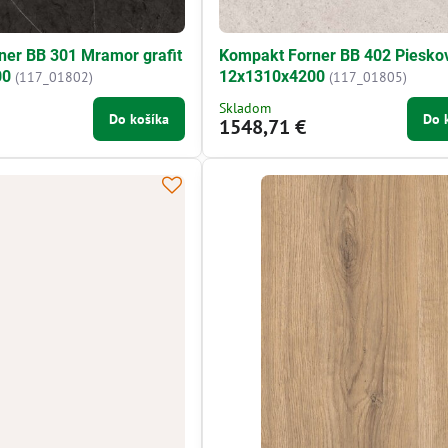
ner BB 301 Mramor grafit
Kompakt Forner BB 402 Piesko
00
12x1310x4200
(117_01802)
(117_01805)
Skladom
Do košíka
Do 
1548,71 €