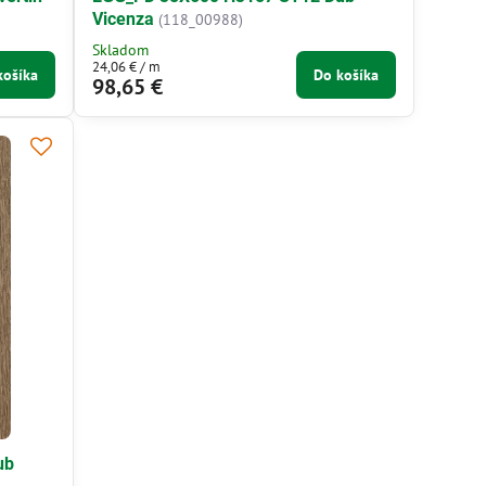
Vicenza
(118_00988)
Skladom
24,06 €
/ m
košíka
Do košíka
98,65 €
ub