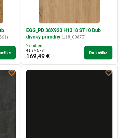
ub
EGG_PD 38X920 H1318 ST10 Dub
divoký prírodný
861)
(118_00873)
Skladom
41,34 €
/ m
košíka
Do košíka
169,49 €