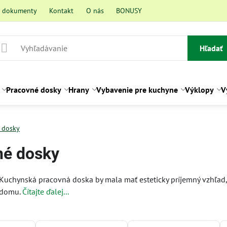
a dokumenty
Kontakt
O nás
BONUSY
Hľadať
Pracovné dosky
Hrany
Vybavenie pre kuchyne
Výklopy
V
 dosky
né dosky
Kuchynská pracovná doska by mala mať esteticky príjemný vzhľad, 
domu.
Čítajte ďalej...