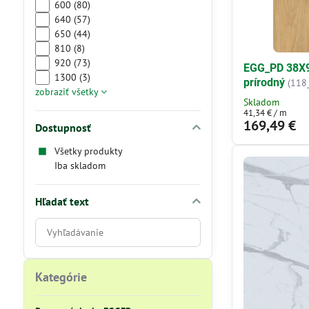
600 (80)
640 (57)
650 (44)
810 (8)
920 (73)
EGG_PD 38X9
1300 (3)
prírodný
(118
zobraziť všetky
Skladom
41,34 €
/ m
169,49 €
Dostupnosť
Všetky produkty
Iba skladom
Hľadať text
Prehľadať
výsledky
filtra
fulltextom
Kategórie