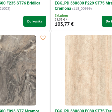
00 F235 ST76 Bridlica
EGG_PD 38X600 F229 ST75 Mr
Cremona
01002)
(118_00999)
Skladom
25,31 €
/ m
Do košíka
Do 
103,77 €
600 F093 ST7 Mramor
EGG_PD 38X600 F030 ST75 Trav