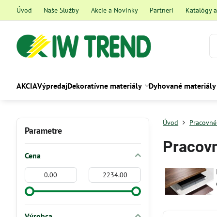
Úvod
Naše Služby
Akcie a Novinky
Partneri
Katalógy 
AKCIA
Výpredaj
Dekoratívne materiály
Dyhované materiály
Úvod
Pracovné
Parametre
Pracov
Cena
Od:
Do:
Výrobca