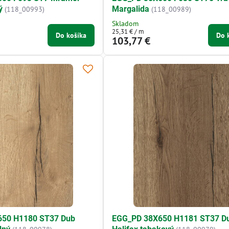
ý
Margalida
(118_00993)
(118_00989)
Skladom
25,31 €
/ m
Do košíka
Do 
103,77 €
650 H1180 ST37 Dub
EGG_PD 38X650 H1181 ST37 D