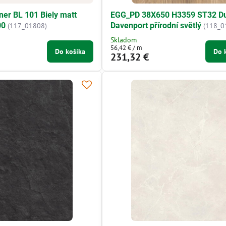
er BL 101 Biely matt
EGG_PD 38X650 H3359 ST32 D
00
Davenport přírodní světlý
(117_01808)
(118_0
Skladom
56,42 €
/ m
Do košíka
Do 
231,32 €