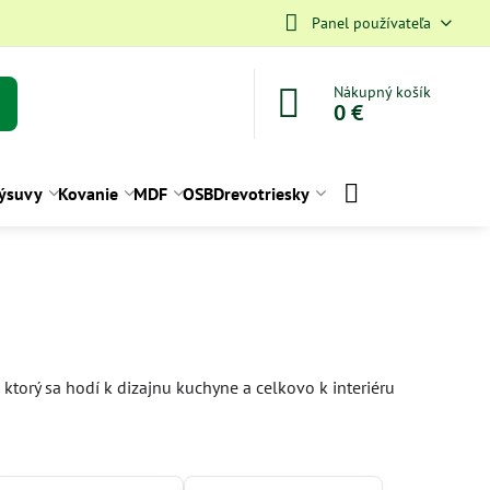
Panel používateľa
Nákupný košík
0 €
ýsuvy
Kovanie
MDF
OSB
Drevotriesky
ktorý sa hodí k dizajnu kuchyne a celkovo k interiéru