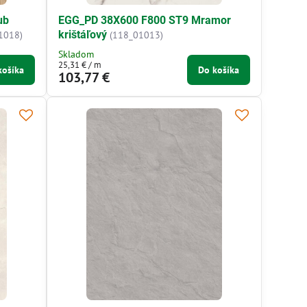
ub
EGG_PD 38X600 F800 ST9 Mramor
krištáľový
1018)
(118_01013)
Skladom
25,31 €
/ m
košíka
Do košíka
103,77 €