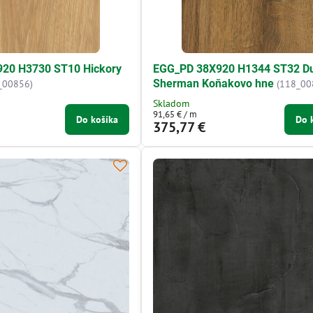
20 H3730 ST10 Hickory
EGG_PD 38X920 H1344 ST32 D
Sherman Koňakovo hne
_00856)
(118_00
Skladom
91,65 €
/ m
Do košíka
Do 
375,77 €