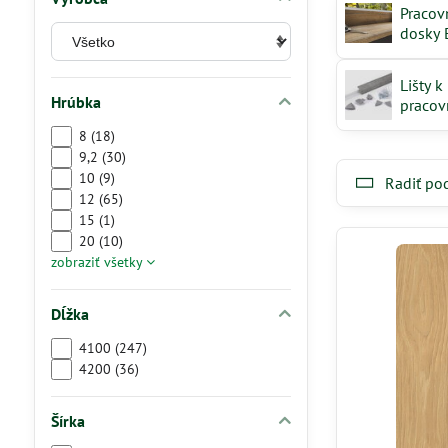
Pracov
dosky
Lišty k
Hrúbka
praco
doská
8 (18)
Egger
9,2 (30)
10 (9)
Radiť po
12 (65)
15 (1)
20 (10)
zobraziť všetky
Dĺžka
4100 (247)
4200 (36)
Šírka