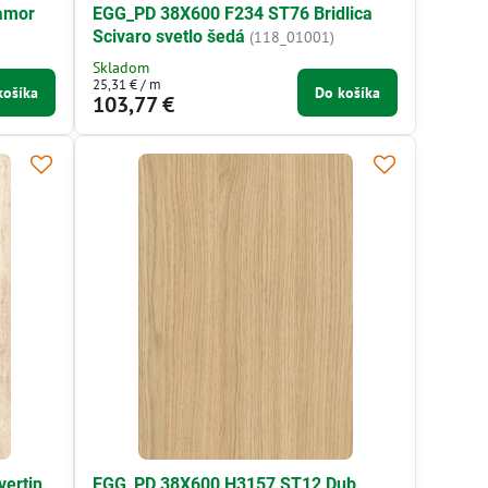
amor
EGG_PD 38X600 F234 ST76 Bridlica
Scivaro svetlo šedá
(118_01001)
Skladom
25,31 €
/ m
košíka
Do košíka
103,77 €
ertin
EGG_PD 38X600 H3157 ST12 Dub