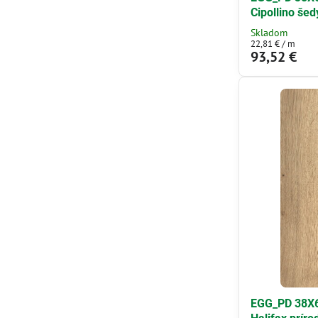
Cipollino šed
Skladom
22,81 €
/ m
93,52 €
EGG_PD 38X